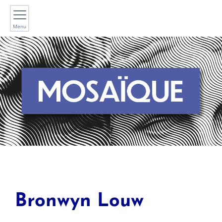
Menu
Bronwyn
Louw