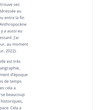
 trouve ses
ntéressée au
u entre la fin
l’Anthropocène
 y a aussi eu
ssant. J’ai
tour, au moment
ur, 2022).
lle est très
ratigraphie,
gement d’époque
les de temps
es cela a
verse beaucoup
 historiques,
pace. Cela a