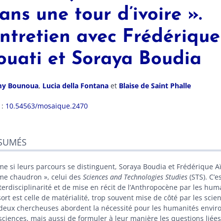
ans une tour d’ivoire ».
ntretien avec Frédérique
ouati et Soraya Boudia
my
Bounoua
,
Lucia
della Fontana
et
Blaise
de Saint Phalle
 :
10.54563/mosaique.2470
sumés
SUMÉS
ex
n
te
e si leurs parcours se distinguent, Soraya Boudia et Frédérique Aï
liographie
e chaudron », celui des
Sciences and Technologies Studies
(STS). C’e
exe
nterdisciplinarité et de mise en récit de l’Anthropocène par les hu
es
sort est celle de matérialité, trop souvent mise de côté par les sci
r cet article
 deux chercheuses abordent la nécessité pour les humanités envir
eurs
 sciences, mais aussi de formuler à leur manière les questions liées 