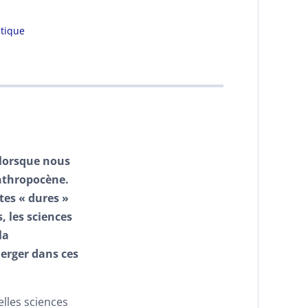
tique
 lorsque nous
Anthropocène.
tes « dures »
 les sciences
la
erger dans ces
elles sciences