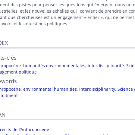
nent des pistes pour penser les questions qui émergent dans un m
ustrielles, et les nouvelles échelles qu’il convient de prendre en 
tant que chercheuses est un engagement « entier », qui ne permet 
avoirs et les questions politiques.
DEX
ts-clés
hropocène
,
humanités environnementales
,
interdisciplinarité
,
Scie
agement politique
ywords
hropocene
,
environmental humanities
,
interdisciplinarity
,
Science 
mitment
AN
 récits de l’Anthropocène