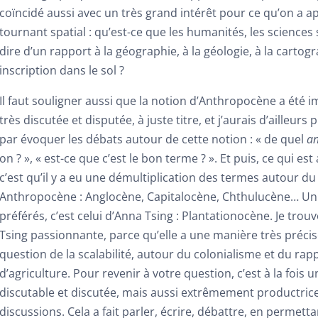
coïncidé aussi avec un très grand intérêt pour ce qu’on a ap
tournant spatial : qu’est-ce que les humanités, les sciences 
dire d’un rapport à la géographie, à la géologie, à la cartog
inscription dans le sol ?
Il faut souligner aussi que la notion d’Anthropocène a été
très discutée et disputée, à juste titre, et j’aurais d’ailleu
par évoquer les débats autour de cette notion : « de quel
an
on ? », « est-ce que c’est le bon terme ? ». Et puis, ce qui est
c’est qu’il y a eu une démultiplication des termes autour d
Anthropocène : Anglocène, Capitalocène, Chthulucène… U
préférés, c’est celui d’Anna Tsing : Plantationocène. Je trouv
Tsing passionnante, parce qu’elle a une manière très précis
question de la scalabilité, autour du colonialisme et du rap
d’agriculture. Pour revenir à votre question, c’est à la fois 
discutable et discutée, mais aussi extrêmement productrice 
discussions. Cela a fait parler, écrire, débattre, en permett