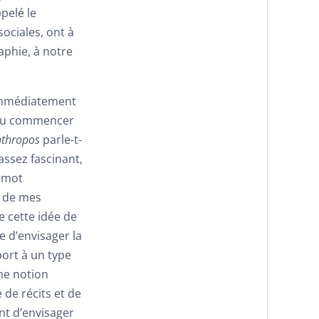
pelé le
sociales, ont à
raphie, à notre
 immédiatement
rs pu commencer
thropos
parle-t-
 assez fascinant,
u mot
n de mes
e cette idée de
e d’envisager la
port à un type
une notion
de récits et de
ant d’envisager