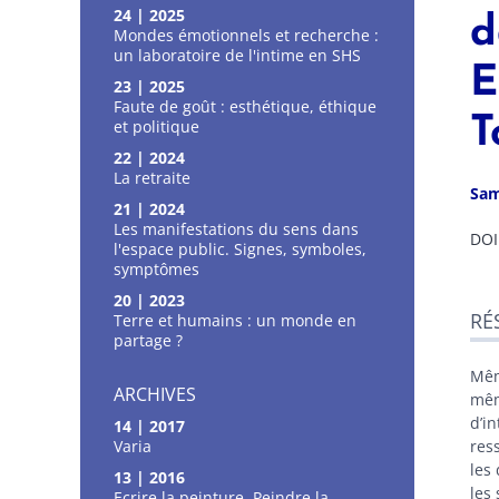
24 | 2025
d
Mondes émotionnels et recherche :
un laboratoire de l'intime en SHS
E
23 | 2025
Faute de goût : esthétique, éthique
T
et politique
22 | 2024
La retraite
Sa
21 | 2024
Les manifestations du sens dans
DOI
l'espace public. Signes, symboles,
symptômes
Ré
20 | 2023
RÉ
Ind
Terre et humains : un monde en
partage ?
Pla
Tex
Mêm
Bib
ARCHIVES
mêm
Ann
d’i
14 | 2017
Not
Varia
res
Cite
les
13 | 2016
Aut
les
Ecrire la peinture, Peindre la