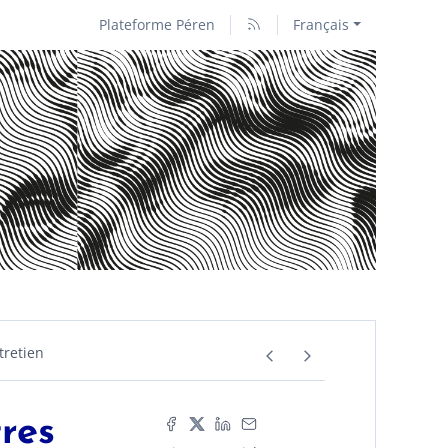
Plateforme Péren
Français
tretien
tres