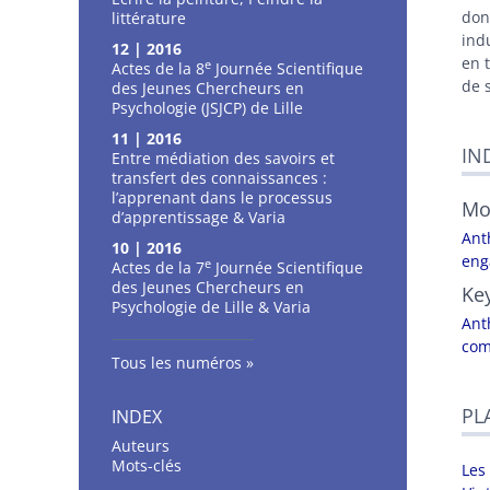
don
littérature
ind
12 | 2016
en 
e
Actes de la 8
Journée Scientifique
de s
des Jeunes Chercheurs en
Psychologie (JSJCP) de Lille
11 | 2016
IN
Entre médiation des savoirs et
transfert des connaissances :
l’apprenant dans le processus
Mo
d’apprentissage & Varia
Ant
10 | 2016
eng
e
Actes de la 7
Journée Scientifique
des Jeunes Chercheurs en
Ke
Psychologie de Lille & Varia
Ant
com
Tous les numéros
PL
INDEX
Auteurs
Mots-clés
Les