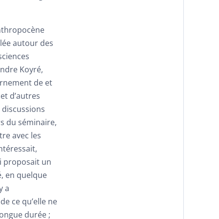
Anthropocène
blée autour des
 sciences
andre Koyré,
ernement de et
et d’autres
s discussions
rs du séminaire,
tre avec les
ntéressait,
ui proposait un
ué, en quelque
y a
de ce qu’elle ne
longue durée ;