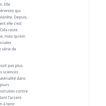
. Elle
férentes qui
 planète. Depuis,
nt elle s’est
Cela reste
e, mais qu’est-
ociales
 série de
soit pas plus
es sciences
matérialité dans
ujours
nstruites contre
tant l’accent
n à tenir