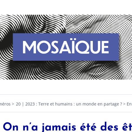
méros
20 | 2023 : Terre et humains : un monde en partage ?
En
 On n’a jamais été des ê