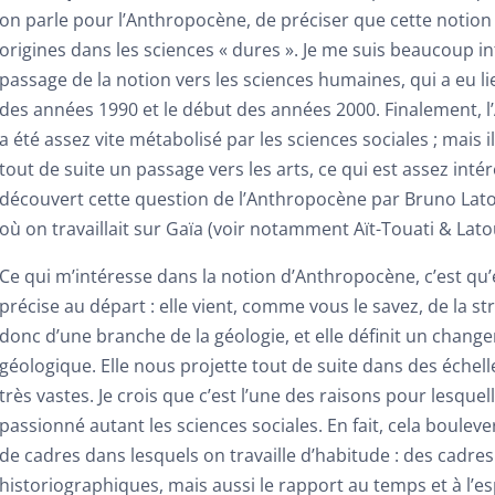
on parle pour l’Anthropocène, de préciser que cette notion
origines dans les sciences « dures ». Je me suis beaucoup i
passage de la notion vers les sciences humaines, qui a eu lie
des années 1990 et le début des années 2000. Finalement, 
a été assez vite métabolisé par les sciences sociales ; mais il
tout de suite un passage vers les arts, ce qui est assez intére
découvert cette question de l’Anthropocène par Bruno La
où on travaillait sur Gaïa (voir notamment Aït-Touati & Lato
Ce qui m’intéresse dans la notion d’Anthropocène, c’est qu’e
précise au départ : elle vient, comme vous le savez, de la st
donc d’une branche de la géologie, et elle définit un chan
géologique. Elle nous projette tout de suite dans des échel
très vastes. Je crois que c’est l’une des raisons pour lesquell
passionné autant les sciences sociales. En fait, cela boule
de cadres dans lesquels on travaille d’habitude : des cadres
historiographiques, mais aussi le rapport au temps et à l’es