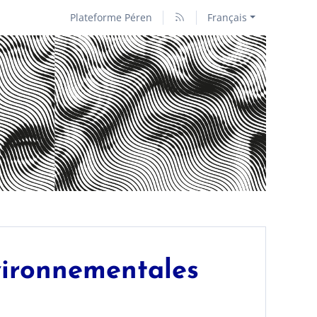
Plateforme Péren
Français
vironnementales