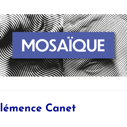
lémence
Canet