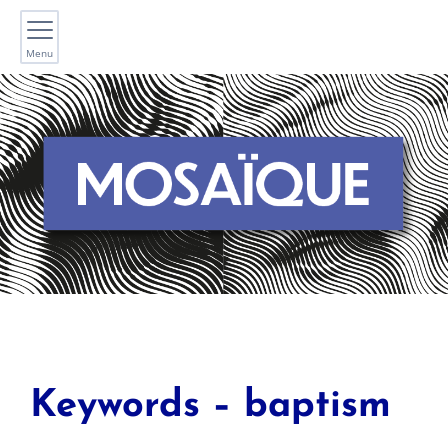
Menu
Keywords – baptism