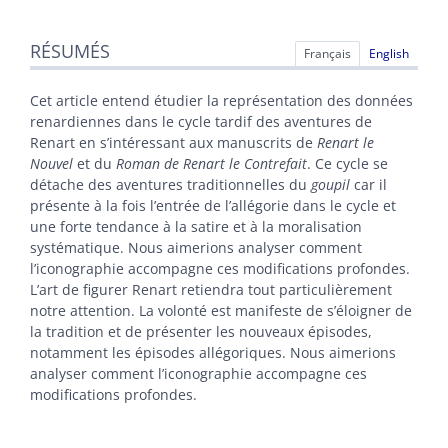
Résumés
RÉSUMÉS
Index
Français
English
Texte
Citer cet article
Cet article entend étudier la représentation des données
Auteur
renardiennes dans le cycle tardif des aventures de
Renart en s’intéressant aux manuscrits de
Renart le
Nouvel
et du
Roman de Renart le Contrefait
. Ce cycle se
détache des aventures traditionnelles du
goupil
car il
présente à la fois l’entrée de l’allégorie dans le cycle et
une forte tendance à la satire et à la moralisation
systématique. Nous aimerions analyser comment
l’iconographie accompagne ces modifications profondes.
L’art de figurer Renart retiendra tout particulièrement
notre attention. La volonté est manifeste de s’éloigner de
la tradition et de présenter les nouveaux épisodes,
notamment les épisodes allégoriques.
Nous aimerions
analyser comment l’iconographie accompagne ces
modifications profondes.