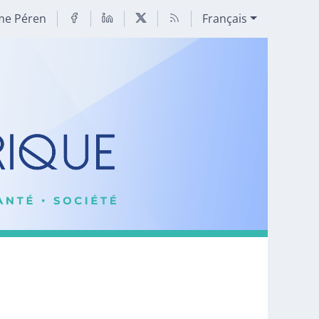
me Péren
Français