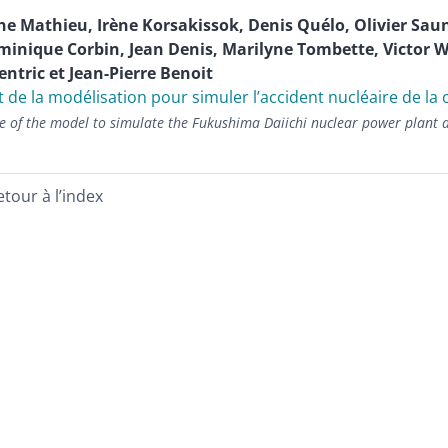
ne
Mathieu
,
Irène
Korsakissok
,
Denis
Quélo
,
Olivier
Saun
minique
Corbin
,
Jean
Denis
,
Marilyne
Tombette
,
Victor
W
entric
et
Jean-Pierre
Benoit
t de la modélisation pour simuler l’accident nucléaire de la
e of the model to simulate the Fukushima Daiichi nuclear power plant 
etour à l’index