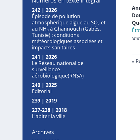
Numéros en texte intégral
An
242 | 2026
Do
Épisode de pollution
atmosphérique aiguë au SO₂ et
Qu
au NH₃ à Ghannouch (Gabès,
Éta
Tunisie) : conditions
Stat
météorologiques associées et
impacts sanitaires
241 | 2026
R
Le Réseau national de
surveillance
aérobiologique(RNSA)
240 | 2025
Editorial
239 | 2019
237-238 | 2018
Habiter la ville
Archives