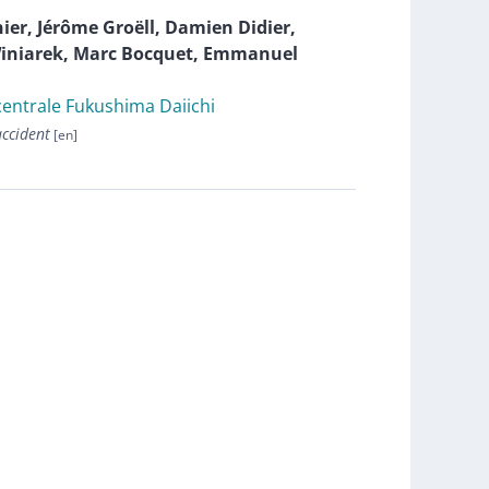
ier
,
Jérôme
Groëll
,
Damien
Didier
,
iniarek
,
Marc
Bocquet
,
Emmanuel
 centrale Fukushima Daiichi
accident