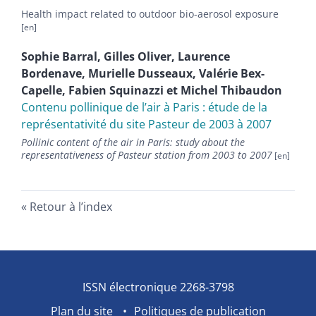
Health impact related to outdoor bio-aerosol exposure
Sophie
Barral
,
Gilles
Oliver
,
Laurence
Bordenave
,
Murielle
Dusseaux
,
Valérie
Bex-
Capelle
,
Fabien
Squinazzi
et
Michel
Thibaudon
Contenu pollinique de lʼair à Paris : étude de la
représentativité du site Pasteur de 2003 à 2007
Pollinic content of the air in Paris: study about the
representativeness of Pasteur station from 2003 to 2007
Retour à l’index
ISSN électronique 2268-3798
Plan du site
Politiques de publication