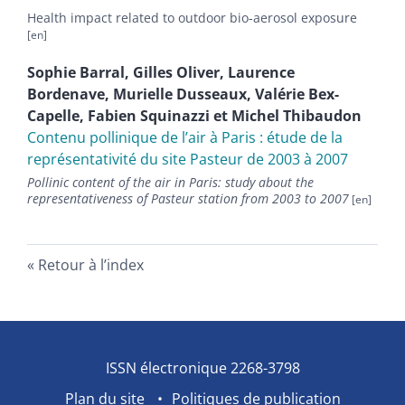
Health impact related to outdoor bio-aerosol exposure
Sophie
Barral
,
Gilles
Oliver
,
Laurence
Bordenave
,
Murielle
Dusseaux
,
Valérie
Bex-
Capelle
,
Fabien
Squinazzi
et
Michel
Thibaudon
Contenu pollinique de lʼair à Paris : étude de la
représentativité du site Pasteur de 2003 à 2007
Pollinic content of the air in Paris: study about the
representativeness of Pasteur station from 2003 to 2007
Retour à l’index
ISSN électronique 2268-3798
Plan du site
Politiques de publication