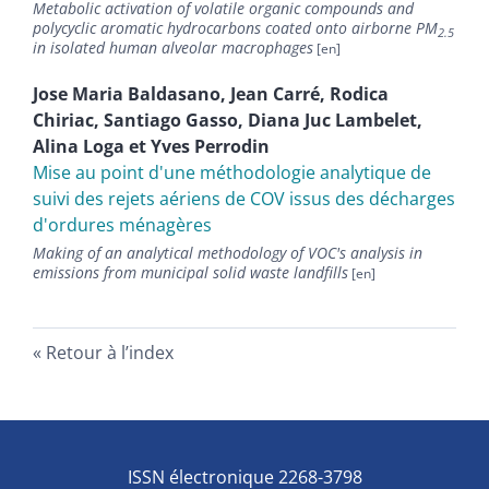
Metabolic activation of volatile organic compounds and
polycyclic aromatic hydrocarbons coated onto airborne PM
2.5
in isolated human alveolar macrophages
Jose Maria
Baldasano
,
Jean
Carré
,
Rodica
Chiriac
,
Santiago
Gasso
,
Diana
Juc Lambelet
,
Alina
Loga
et
Yves
Perrodin
Mise au point d'une méthodologie analytique de
suivi des rejets aériens de COV issus des décharges
d'ordures ménagères
Making of an analytical methodology of VOC's analysis in
emissions from municipal solid waste landfills
Retour à l’index
ISSN électronique 2268-3798