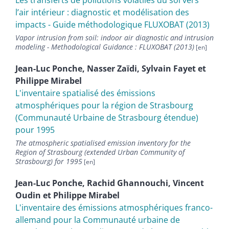
Les transferts de pollutions volatiles du sol vers
l’air intérieur : diagnostic et modélisation des
impacts - Guide méthodologique FLUXOBAT (2013)
Vapor intrusion from soil: indoor air diagnostic and intrusion
modeling - Methodological Guidance : FLUXOBAT (2013)
Jean-Luc
Ponche
,
Nasser
Zaïdi
,
Sylvain
Fayet
et
Philippe
Mirabel
L'inventaire spatialisé des émissions
atmosphériques pour la région de Strasbourg
(Communauté Urbaine de Strasbourg étendue)
pour 1995
The atmospheric spatialised emission inventory for the
Region of Strasbourg (extended Urban Community of
Strasbourg) for 1995
Jean-Luc
Ponche
,
Rachid
Ghannouchi
,
Vincent
Oudin
et
Philippe
Mirabel
L'inventaire des émissions atmosphériques franco-
allemand pour la Communauté urbaine de