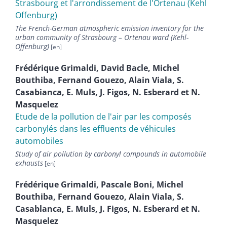
Strasbourg et l'arrondissement de l'Ortenau (Kehl
Offenburg)
The French-German atmospheric emission inventory for the
urban community of Strasbourg – Ortenau ward (Kehl-
Offenburg)
Frédérique
Grimaldi
,
David
Bacle
,
Michel
Bouthiba
,
Fernand
Gouezo
,
Alain
Viala
,
S.
Casabianca
,
E.
Muls
,
J.
Figos
,
N.
Esberard
et
N.
Masquelez
Etude de la pollution de l'air par les composés
carbonylés dans les effluents de véhicules
automobiles
Study of air pollution by carbonyl compounds in automobile
exhausts
Frédérique
Grimaldi
,
Pascale
Boni
,
Michel
Bouthiba
,
Fernand
Gouezo
,
Alain
Viala
,
S.
Casablanca
,
E.
Muls
,
J.
Figos
,
N.
Esberard
et
N.
Masquelez