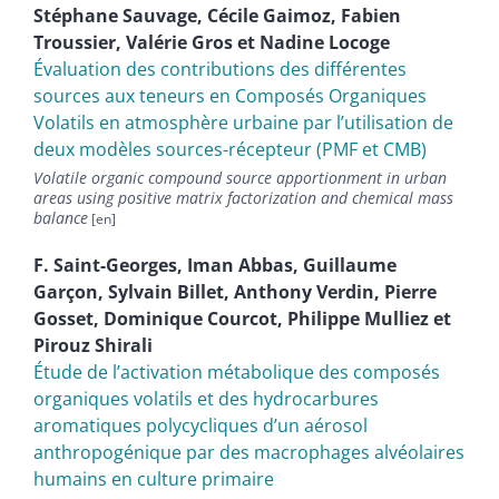
Stéphane
Sauvage
,
Cécile
Gaimoz
,
Fabien
Troussier
,
Valérie
Gros
et
Nadine
Locoge
Évaluation des contributions des différentes
sources aux teneurs en Composés Organiques
Volatils en atmosphère urbaine par l’utilisation de
deux modèles sources-récepteur (PMF et CMB)
Volatile organic compound source apportionment in urban
areas using positive matrix factorization and chemical mass
balance
F.
Saint-Georges
,
Iman
Abbas
,
Guillaume
Garçon
,
Sylvain
Billet
,
Anthony
Verdin
,
Pierre
Gosset
,
Dominique
Courcot
,
Philippe
Mulliez
et
Pirouz
Shirali
Étude de lʼactivation métabolique des composés
organiques volatils et des hydrocarbures
aromatiques polycycliques dʼun aérosol
anthropogénique par des macrophages alvéolaires
humains en culture primaire