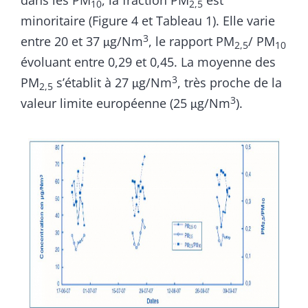
dans les PM
, la fraction PM
est
10
2,5
minoritaire (Figure 4 et Tableau 1). Elle varie
3
entre 20 et 37 μg/Nm
, le rapport PM
/ PM
2,5
10
évoluant entre 0,29 et 0,45. La moyenne des
3
PM
s’établit à 27 μg/Nm
, très proche de la
2,5
3
valeur limite européenne (25 μg/Nm
).