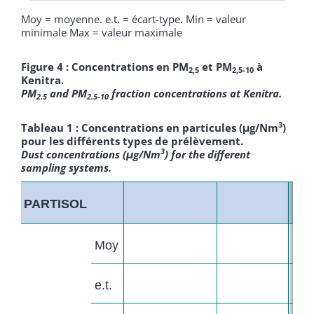
Moy = moyenne. e.t. = écart-type. Min = valeur
minimale Max = valeur maximale
Figure 4 : Concentrations en PM
et PM
à
2,5
2,5-10
Kenitra.
PM
and PM
fraction concentrations at Kenitra.
2.5
2.5-10
3
Tableau 1 : Concentrations en particules (μg/Nm
)
pour les différents types de prélèvement.
3
Dust concentrations (μg/Nm
) for the different
sampling systems.
PARTISOL
PM
Moy
e.t.