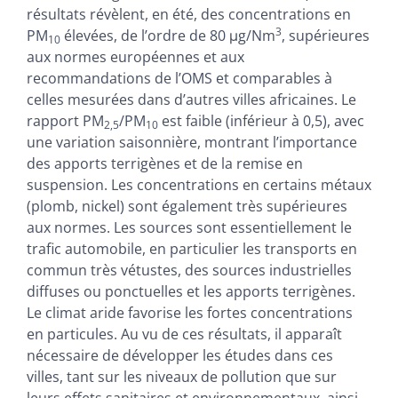
résultats révèlent, en été, des concentrations en
3
PM
élevées, de lʼordre de 80 μg/Nm
, supérieures
10
aux normes européennes et aux
recommandations de lʼOMS et comparables à
celles mesurées dans dʼautres villes africaines. Le
rapport PM
/PM
est faible (inférieur à 0,5), avec
2,5
10
une variation saisonnière, montrant lʼimportance
des apports terrigènes et de la remise en
suspension. Les concentrations en certains métaux
(plomb, nickel) sont également très supérieures
aux normes. Les sources sont essentiellement le
trafic automobile, en particulier les transports en
commun très vétustes, des sources industrielles
diffuses ou ponctuelles et les apports terrigènes.
Le climat aride favorise les fortes concentrations
en particules. Au vu de ces résultats, il apparaît
nécessaire de développer les études dans ces
villes, tant sur les niveaux de pollution que sur
leurs effets sanitaires et environnementaux, ainsi