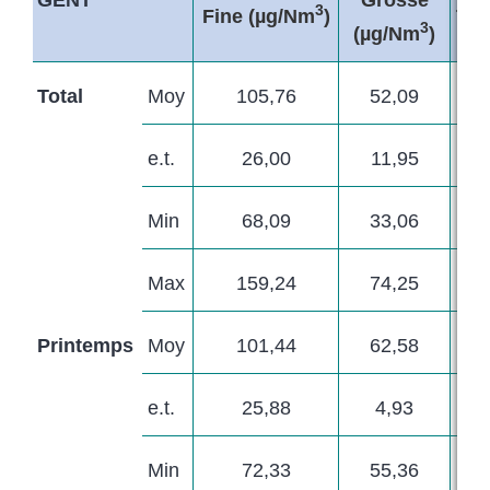
GENT
3
Fine (µg/Nm
)
Tot
3
(µg/Nm
)
Total
Moy
105,76
52,09
e.t.
26,00
11,95
Min
68,09
33,06
Max
159,24
74,25
Printemps
Moy
101,44
62,58
e.t.
25,88
4,93
Min
72,33
55,36