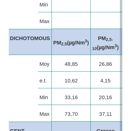
Min
Max
PM
DICHOTOMOUS
2,5-
3
PM
(µg/Nm
)
PM
2,5
3
(µg/Nm
)
10
Moy
48,85
26,86
e.t.
10,62
4,15
Min
33,16
20,16
Max
73,70
37,11
Grosse