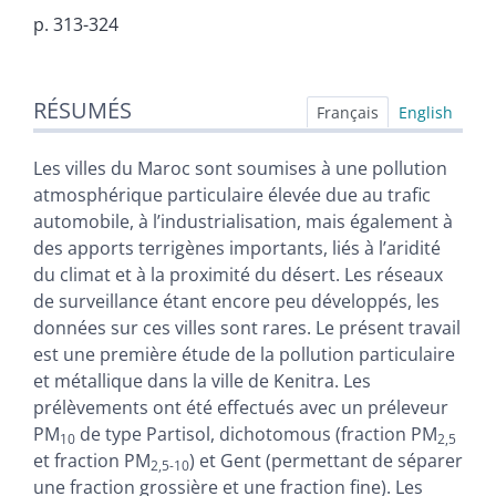
p. 313-324
Résumés
RÉSUMÉS
Index
Français
English
Plan
Texte
Les villes du Maroc sont soumises à une pollution
Bibliographie
atmosphérique particulaire élevée due au trafic
Illustrations
automobile, à lʼindustrialisation, mais également à
Citer cet article
des apports terrigènes importants, liés à lʼaridité
Auteurs
du climat et à la proximité du désert. Les réseaux
de surveillance étant encore peu développés, les
données sur ces villes sont rares. Le présent travail
est une première étude de la pollution particulaire
et métallique dans la ville de Kenitra. Les
prélèvements ont été effectués avec un préleveur
PM
de type Partisol, dichotomous (fraction PM
10
2,5
et fraction PM
) et Gent (permettant de séparer
2,5-10
une fraction grossière et une fraction fine). Les