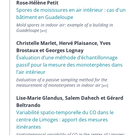
Rose-Hélène
Petit
Spores de moisissures en air intérieur : cas d'un
bâtiment en Guadeloupe
Mold spores in indoor air: example of a building in
Guadeloupe
Christelle
Marlet
,
Hervé
Plaisance
,
Yves
Brostaux
et
Georges
Lognay
Évaluation d’une méthode d’échantillonnage
passif pour la mesure des monoterpènes dans
l’air intérieur
Evaluation of a passive sampling method for the
measurement of monoterpenes in indoor air
Lise-Marie
Glandus
,
Salem
Dahech
et
Gérard
Beltrando
Variabilité spatio-temporelle du CO dans le
centre de Limoges : apport des mesures
itinérantes
Spatiotemporal variability of CO in the center of Limoges: