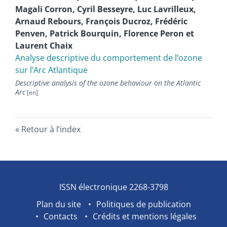
Magali
Corron
,
Cyril
Besseyre
,
Luc
Lavrilleux
,
Arnaud
Rebours
,
François
Ducroz
,
Frédéric
Penven
,
Patrick
Bourquin
,
Florence
Peron
et
Laurent
Chaix
Analyse descriptive du comportement de l’ozone
sur l’Arc Atlantique
Descriptive analysis of the ozone behaviour on the Atlantic
Arc
Retour à l’index
ISSN électronique 2268-3798
Plan du site
Politiques de publication
Contacts
Crédits et mentions légales