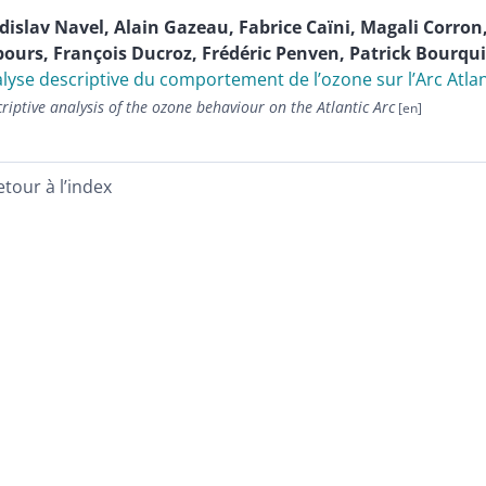
dislav
Navel
,
Alain
Gazeau
,
Fabrice
Caïni
,
Magali
Corron
bours
,
François
Ducroz
,
Frédéric
Penven
,
Patrick
Bourqu
lyse descriptive du comportement de l’ozone sur l’Arc Atla
riptive analysis of the ozone behaviour on the Atlantic Arc
etour à l’index