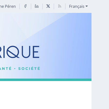
me Péren
Français