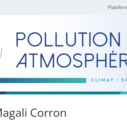
Platefor
agali
Corron