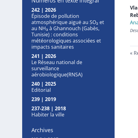
Numéros en texte intégral
Vla
242 | 2026
Re
Épisode de pollution
atmosphérique aiguë au SO₂ et
Ana
au NH₃ à Ghannouch (Gabès,
Desc
Tunisie) : conditions
météorologiques associées et
impacts sanitaires
R
241 | 2026
Le Réseau national de
surveillance
aérobiologique(RNSA)
240 | 2025
Editorial
239 | 2019
237-238 | 2018
Habiter la ville
Archives