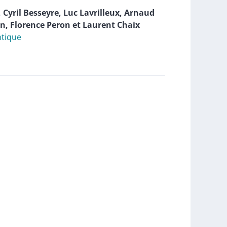
,
Cyril
Besseyre
,
Luc
Lavrilleux
,
Arnaud
in
,
Florence
Peron
et
Laurent
Chaix
ntique