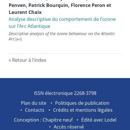
Penven
,
Patrick
Bourquin
,
Florence
Peron
et
Laurent
Chaix
Analyse descriptive du comportement de l’ozone
sur l’Arc Atlantique
Descriptive analysis of the ozone behaviour on the Atlantic
Arc
Retour à l’index
ISSN électronique 2268-3798
Plan du site
Politiques de publication
Contacts
Crédits et mentions légales
Conception : Chapitre neuf
Édité avec Lodel
Accès réservé