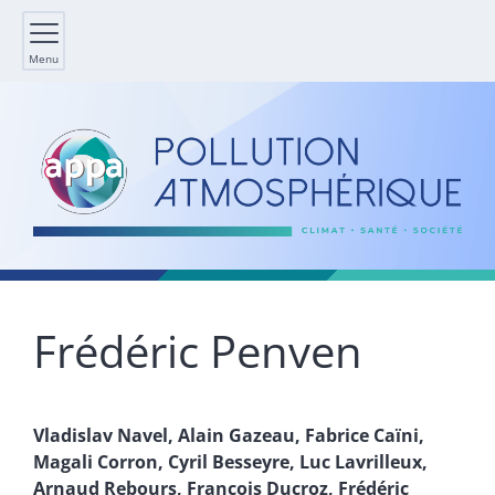
Menu
Frédéric
Penven
Vladislav
Navel
,
Alain
Gazeau
,
Fabrice
Caïni
,
Magali
Corron
,
Cyril
Besseyre
,
Luc
Lavrilleux
,
Arnaud
Rebours
,
François
Ducroz
,
Frédéric