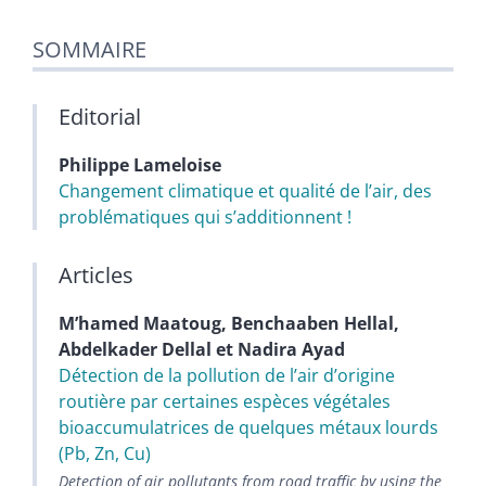
SOMMAIRE
Editorial
Philippe
Lameloise
Changement climatique et qualité de lʼair, des
problématiques qui s’additionnent !
Articles
Mʼhamed
Maatoug
,
Benchaaben
Hellal
,
Abdelkader
Dellal
et
Nadira
Ayad
Détection de la pollution de lʼair dʼorigine
routière par certaines espèces végétales
bioaccumulatrices de quelques métaux lourds
(Pb, Zn, Cu)
Detection of air pollutants from road traffic by using the