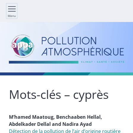
Menu
Mots-clés – cyprès
Mʼhamed
Maatoug
,
Benchaaben
Hellal
,
Abdelkader
Dellal
and
Nadira
Ayad
Détection de la pollution de lʼair dʼorigine routière