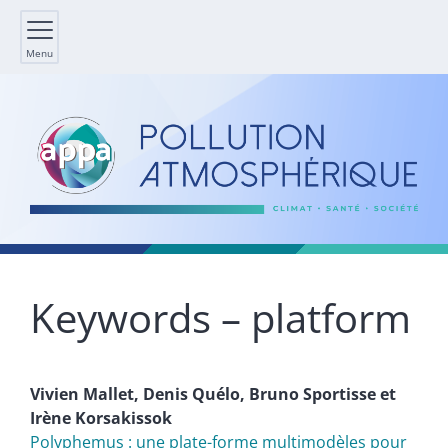
Menu
Keywords – platform
Vivien
Mallet
,
Denis
Quélo
,
Bruno
Sportisse
et
Irène
Korsakissok
Polyphemus : une plate-forme multimodèles pour