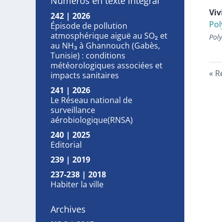
Numéros en texte intégral
Vi
242 | 2026
Pol
Épisode de pollution
atmosphérique aiguë au SO₂ et
Pol
au NH₃ à Ghannouch (Gabès,
Tunisie) : conditions
météorologiques associées et
R
impacts sanitaires
241 | 2026
Le Réseau national de
surveillance
aérobiologique(RNSA)
240 | 2025
Editorial
239 | 2019
237-238 | 2018
Habiter la ville
Archives