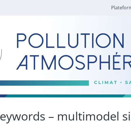
Platefor
eywords – multimodel s