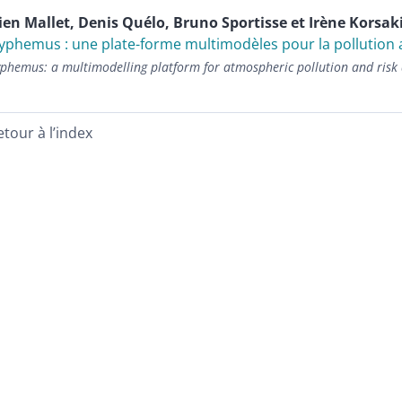
vien
Mallet
,
Denis
Quélo
,
Bruno
Sportisse
et
Irène
Korsak
yphemus : une plate-forme multimodèles pour la pollution 
yphemus: a multimodelling platform for atmospheric pollution and risk
etour à l’index