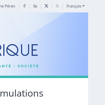
me Péren
Français
imulations