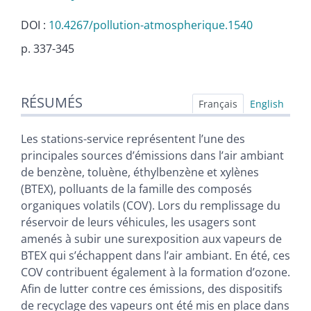
DOI :
10.4267/pollution-atmospherique.1540
p. 337-345
Résumés
RÉSUMÉS
Index
Français
English
Plan
Texte
Les stations-service représentent l’une des
Bibliographie
principales sources d’émissions dans l’air ambiant
Annexe
de benzène, toluène, éthylbenzène et xylènes
Illustrations
(BTEX), polluants de la famille des composés
Citer cet article
organiques volatils (COV). Lors du remplissage du
Auteurs
réservoir de leurs véhicules, les usagers sont
amenés à subir une surexposition aux vapeurs de
BTEX qui s’échappent dans l’air ambiant. En été, ces
COV contribuent également à la formation d’ozone.
Afin de lutter contre ces émissions, des dispositifs
de recyclage des vapeurs ont été mis en place dans