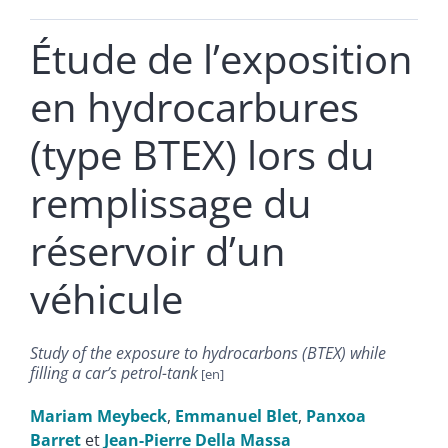
Étude de lʼexposition
en hydrocarbures
(type BTEX) lors du
remplissage du
réservoir dʼun
véhicule
Study of the exposure to hydrocarbons (BTEX) while
filling a carʼs petrol-tank
Mariam
Meybeck
,
Emmanuel
Blet
,
Panxoa
Barret
et
Jean-Pierre
Della Massa