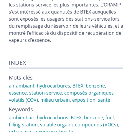
les stations-service les plus importantes. L’ORAMIP
s’est intéressé aux quantités de BTEX auxquelles
sont exposés les usagers des stations-service lors
du remplissage du réservoir de leurs véhicules, et a
montré l’efficacité du dispositif de récupération de
vapeurs d’essence.
INDEX
Mots-clés
air ambiant
,
hydrocarbures
,
BTEX
,
benzène
,
essence
,
station-service
,
composés organiques
volatils (COV)
,
milieu urbain
,
exposition
,
santé
Keywords
ambient air
,
hydrocarbons
,
BTEX
,
benzene
,
fuel
,
filling-station
,
volatile organic compounds (VOCs)
,
urban area
,
exposure
,
health