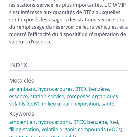
les stations-service les plus importantes. L’ORAMIP
s’est intéressé aux quantités de BTEX auxquelles
sont exposés les usagers des stations-service lors
du remplissage du réservoir de leurs véhicules, et a
montré l’efficacité du dispositif de récupération de
vapeurs d’essence.
INDEX
Mots-clés
air ambiant
,
hydrocarbures
,
BTEX
,
benzène
,
essence
,
station-service
,
composés organiques
volatils (COV)
,
milieu urbain
,
exposition
,
santé
Keywords
ambient air
,
hydrocarbons
,
BTEX
,
benzene
,
fuel
,
filling-station
,
volatile organic compounds (VOCs)
,
urban area
,
exposure
,
health