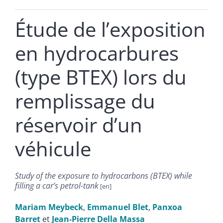
Étude de lʼexposition
en hydrocarbures
(type BTEX) lors du
remplissage du
réservoir dʼun
véhicule
Study of the exposure to hydrocarbons (BTEX) while
filling a carʼs petrol-tank
Mariam
Meybeck
,
Emmanuel
Blet
,
Panxoa
Barret
et
Jean-Pierre
Della Massa