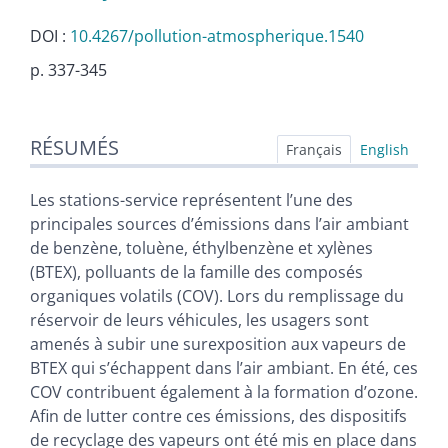
DOI :
10.4267/pollution-atmospherique.1540
p. 337-345
Résumés
RÉSUMÉS
Index
Français
English
Plan
Texte
Les stations-service représentent l’une des
Bibliographie
principales sources d’émissions dans l’air ambiant
Annexe
de benzène, toluène, éthylbenzène et xylènes
Illustrations
(BTEX), polluants de la famille des composés
Citer cet article
organiques volatils (COV). Lors du remplissage du
Auteurs
réservoir de leurs véhicules, les usagers sont
amenés à subir une surexposition aux vapeurs de
BTEX qui s’échappent dans l’air ambiant. En été, ces
COV contribuent également à la formation d’ozone.
Afin de lutter contre ces émissions, des dispositifs
de recyclage des vapeurs ont été mis en place dans