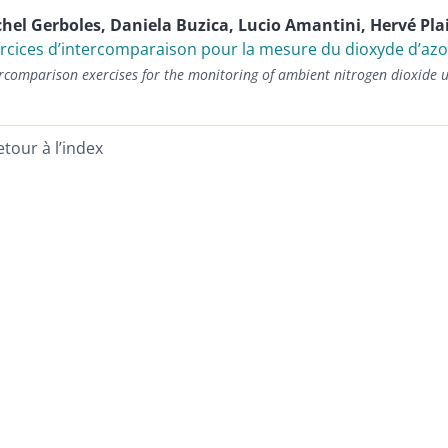
chel
Gerboles
,
Daniela
Buzica
,
Lucio
Amantini
,
Hervé
Pla
rcices d’intercomparaison pour la mesure du dioxyde d’azot
rcomparison exercises for the monitoring of ambient nitrogen dioxide u
etour à l’index