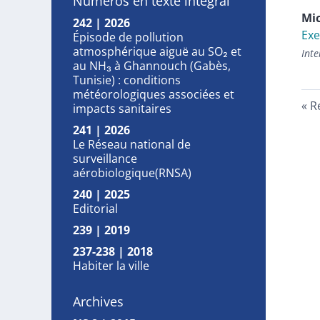
Numéros en texte intégral
Mi
242 | 2026
Exe
Épisode de pollution
atmosphérique aiguë au SO₂ et
Inte
au NH₃ à Ghannouch (Gabès,
Tunisie) : conditions
météorologiques associées et
R
impacts sanitaires
241 | 2026
Le Réseau national de
surveillance
aérobiologique(RNSA)
240 | 2025
Editorial
239 | 2019
237-238 | 2018
Habiter la ville
Archives