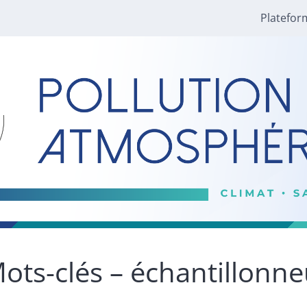
Platefor
ots-clés – échantillonne