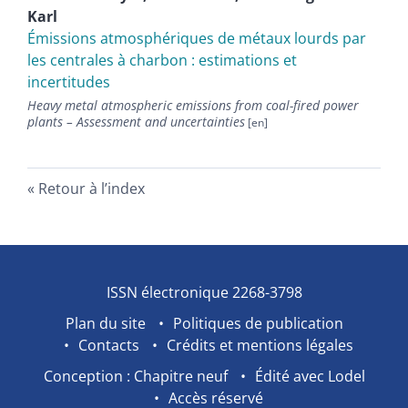
Karl
Émissions atmosphériques de métaux lourds par
les centrales à charbon : estimations et
incertitudes
Heavy metal atmospheric emissions from coal-fired power
plants – Assessment and uncertainties
Retour à l’index
ISSN électronique 2268-3798
Plan du site
Politiques de publication
Contacts
Crédits et mentions légales
Conception : Chapitre neuf
Édité avec Lodel
Accès réservé