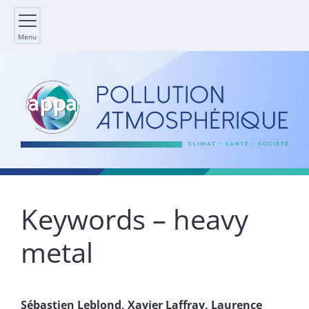
Menu
Keywords – heavy
metal
Sébastien
Leblond
,
Xavier
Laffray
,
Laurence