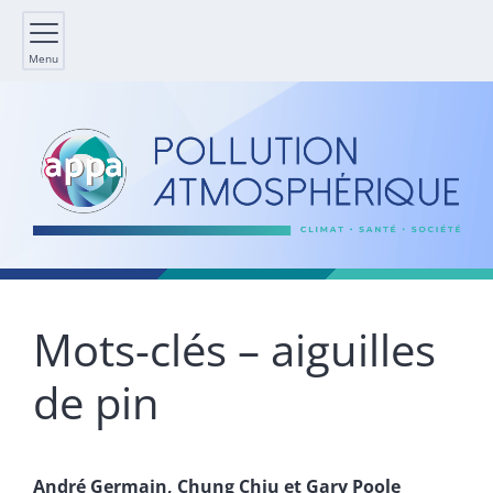
Menu
Mots-clés – aiguilles
de pin
André
Germain
,
Chung
Chiu
et
Gary
Poole