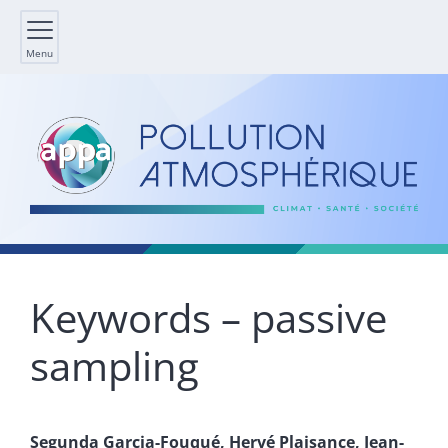
Menu
Keywords – passive
sampling
Segunda
Garcia-Fouqué
,
Hervé
Plaisance
,
Jean-