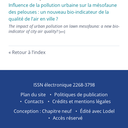
Influence de la pollution urbaine sur la mésofaune
des pelouses : un nouveau bio-indicateur de la
qualité de l’air en ville ?
The impact of urban pollution on lawn mesofauna: a new bio-
indicator of city air quality?
Retour à l’index
ISSN électronique 2268-3798
Plan du site
Politiques de publication
Contacts
Crédits et mentions légales
Conception : Chapitre neuf
Édité avec Lodel
Accès réservé