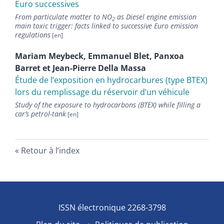
Euro successives
From particulate matter to NO
as Diesel engine emission
2
main toxic trigger: facts linked to successive Euro emission
regulations
Mariam
Meybeck
,
Emmanuel
Blet
,
Panxoa
Barret
et
Jean-Pierre
Della Massa
Étude de lʼexposition en hydrocarbures (type BTEX)
lors du remplissage du réservoir dʼun véhicule
Study of the exposure to hydrocarbons (BTEX) while filling a
carʼs petrol-tank
Retour à l’index
ISSN électronique 2268-3798