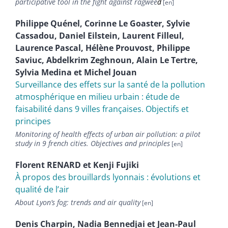
participative tool in the fight against ragwee
d
Philippe
Quénel
,
Corinne
Le Goaster
,
Sylvie
Cassadou
,
Daniel
Eilstein
,
Laurent
Filleul
,
Laurence
Pascal
,
Hélène
Prouvost
,
Philippe
Saviuc
,
Abdelkrim
Zeghnoun
,
Alain
Le Tertre
,
Sylvia
Medina
et
Michel
Jouan
Surveillance des effets sur la santé de la pollution
atmosphérique en milieu urbain : étude de
faisabilité dans 9 villes françaises. Objectifs et
principes
Monitoring of health effects of urban air pollution: a pilot
study in 9 french cities. Objectives and principles
Florent
RENARD
et
Kenji
Fujiki
À propos des brouillards lyonnais : évolutions et
qualité de l’air
About Lyon’s fog: trends and air quality
Denis
Charpin
,
Nadia
Bennedjai
et
Jean-Paul