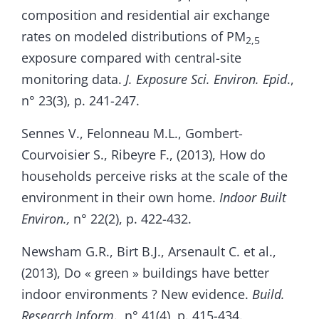
composition and residential air exchange
rates on modeled distributions of PM
2,5
exposure compared with central-site
monitoring data.
J. Exposure Sci. Environ. Epid
.,
n° 23(3), p. 241-247.
Sennes V., Felonneau M.L., Gombert-
Courvoisier S., Ribeyre F., (2013), How do
households perceive risks at the scale of the
environment in their own home.
Indoor Built
Environ.,
n° 22(2), p. 422-432.
Newsham G.R., Birt B.J., Arsenault C. et al.,
(2013), Do « green » buildings have better
indoor environments ? New evidence.
Build.
Research
Inform
., n° 41(4), p. 415-434.