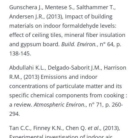
Gunschera J., Mentese S., Salthammer T.,
Andersen J.R., (2013), Impact of building
materials on indoor formaldehyde levels:
effect of ceiling tiles, mineral fiber insulation
and gypsum board.
Build. Environ.
, n° 64, p.
138-145.
Abdullahi K.L., Delgado-Saborit J.M., Harrison
R.M., (2013) Emissions and indoor
concentrations of particulate matter and its
specific chemical components from cooking :
a review.
Atmospheric Environ
., n° 71, p. 260-
294.
Tan C.C., Finney K.N., Chen Q.
et al
., (2013),
Experimental investigation of indoor air