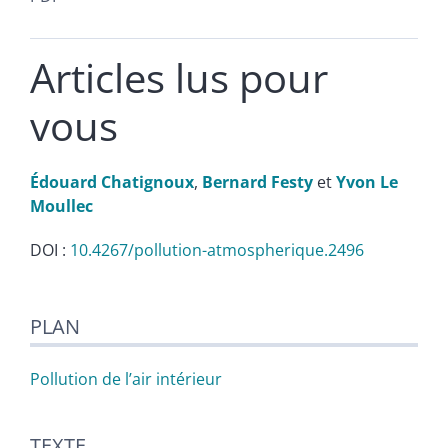
Articles lus pour
vous
Édouard
Chatignoux
,
Bernard
Festy
et
Yvon Le
Moullec
DOI :
10.4267/pollution-atmospherique.2496
Plan
PLAN
Texte
Citer cet article
Auteurs
Pollution de l’air intérieur
TEXTE