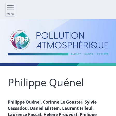
Menu
Philippe
Quénel
Philippe
Quénel
,
Corinne
Le Goaster
,
Sylvie
Cassadou
,
Daniel
Eilstein
,
Laurent
Filleul
,
Laurence
Pascal
,
Hélène
Prouvost
,
Philippe