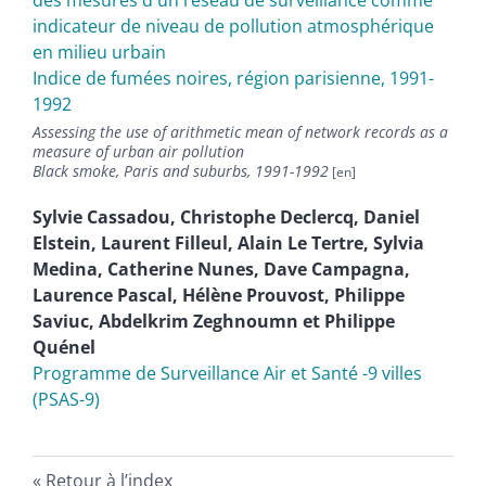
des mesures d'un réseau de surveillance comme
indicateur de niveau de pollution atmosphérique
en milieu urbain
Indice de fumées noires, région parisienne, 1991-
1992
Assessing the use of arithmetic mean of network records as a
measure of urban air pollution
Black smoke, Paris and suburbs, 1991-1992
Sylvie
Cassadou
,
Christophe
Declercq
,
Daniel
Elstein
,
Laurent
Filleul
,
Alain
Le Tertre
,
Sylvia
Medina
,
Catherine
Nunes
,
Dave
Campagna
,
Laurence
Pascal
,
Hélène
Prouvost
,
Philippe
Saviuc
,
Abdelkrim
Zeghnoumn
et
Philippe
Quénel
Programme de Surveillance Air et Santé -9 villes
(PSAS-9)
Retour à l’index