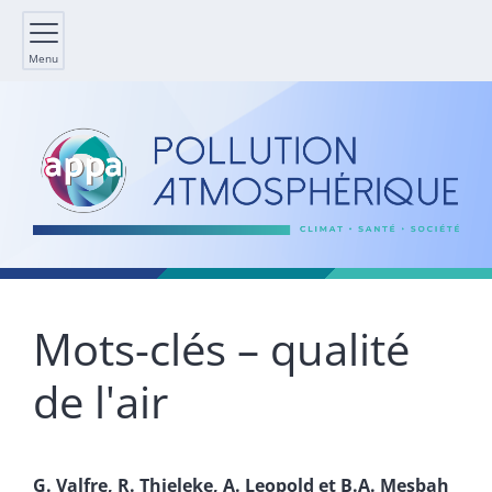
Menu
Mots-clés – qualité
de l'air
G.
Valfre
,
R.
Thieleke
,
A.
Leopold
et
B.A.
Mesbah