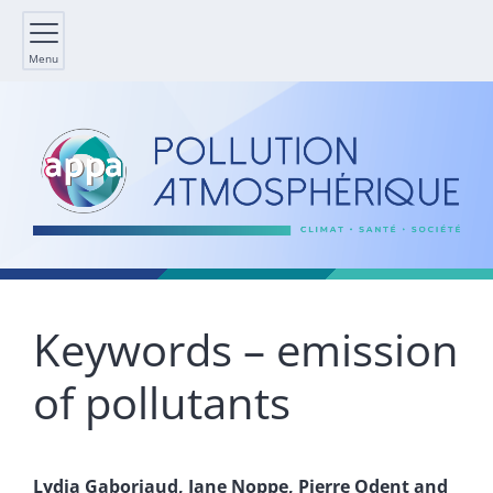
Menu
Keywords – emission
of pollutants
Lydia
Gaboriaud
,
Jane
Noppe
,
Pierre
Odent
and