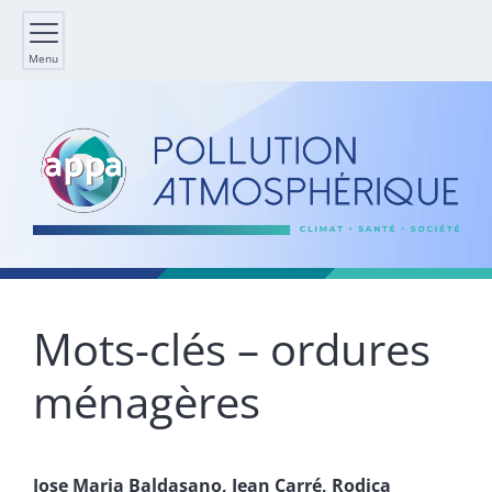
Menu
Mots-clés – ordures
ménagères
Jose Maria
Baldasano
,
Jean
Carré
,
Rodica