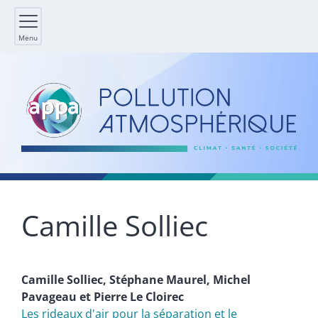
Menu
Camille
Solliec
Camille
Solliec
,
Stéphane
Maurel
,
Michel
Pavageau
et
Pierre
Le Cloirec
Les rideaux d'air pour la séparation et le