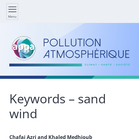
Menu
Keywords – sand
wind
Chafai
Azri
and
Khaled
Medhioub