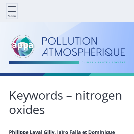
Menu
Keywords – nitrogen
oxides
Philippe
Laval Gilly
,
Jaïro
Falla
et
Dominique