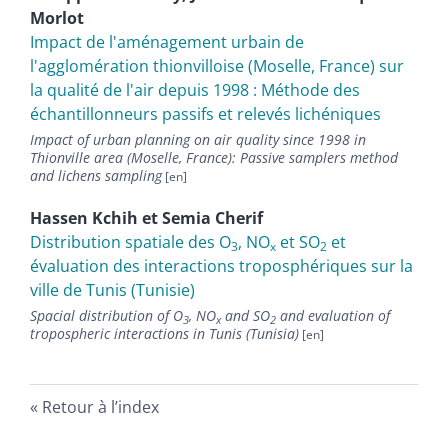
Morlot
Impact de l'aménagement urbain de
l'agglomération thionvilloise (Moselle, France) sur
la qualité de l'air depuis 1998 : Méthode des
échantillonneurs passifs et relevés lichéniques
Impact of urban planning on air quality since 1998 in
Thionville area (Moselle, France): Passive samplers method
and lichens sampling
Hassen
Kchih
et
Semia
Cherif
Distribution spatiale des O
, NO
et SO
et
3
x
2
évaluation des interactions troposphériques sur la
ville de Tunis (Tunisie)
Spacial distribution of O
, NO
and SO
and evaluation of
3
x
2
tropospheric interactions in Tunis (Tunisia)
Retour à l’index