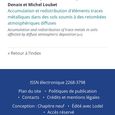
Denaix
et
Michel
Loubet
Accumulation et redistribution d'éléments traces
métalliques dans des sols soumis à des retombées
atmosphériques diffuses
Accumulation and redistribution of trace metals in soils
affected by diffuse atmospheric deposition
Retour à l’index
ISSN électronique 2268-3798
Plan du site
Politiques de publication
Contacts
Crédits et mentions légales
Conception : Chapitre neuf
Édité avec Lodel
Accès réservé