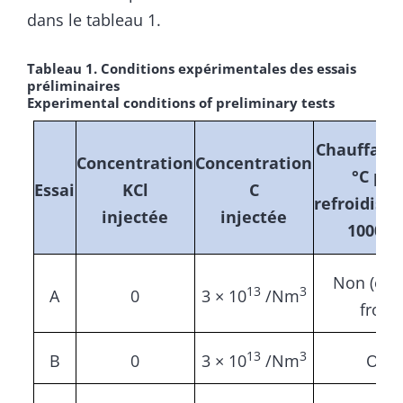
dans le tableau 1.
Tableau 1. Conditions expérimentales des essais
préliminaires
Experimental conditions of preliminary tests
Chauffage 
Concentration
Concentration
°C pui
Essai
KCl
C
refroidiss
injectée
injectée
1000 K
Non (ess
13
3
A
0
3 × 10
/Nm
froid)
13
3
B
0
3 × 10
/Nm
Oui