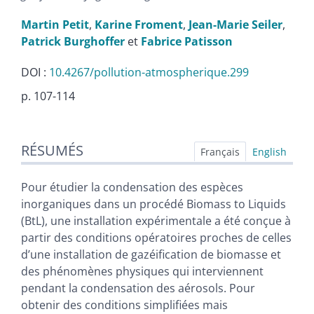
Martin
Petit
,
Karine
Froment
,
Jean-Marie
Seiler
,
Patrick
Burghoffer
et
Fabrice
Patisson
DOI :
10.4267/pollution-atmospherique.299
p. 107-114
Résumés
RÉSUMÉS
Index
Français
English
Plan
Texte
Pour étudier la condensation des espèces
Bibliographie
inorganiques dans un procédé Biomass to Liquids
Illustrations
(BtL), une installation expérimentale a été conçue à
Citer cet article
partir des conditions opératoires proches de celles
Auteurs
d’une installation de gazéification de biomasse et
des phénomènes physiques qui interviennent
pendant la condensation des aérosols. Pour
obtenir des conditions simplifiées mais