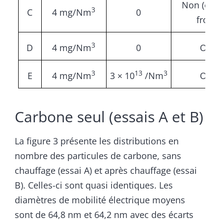
Non (ess
3
C
4 mg/Nm
0
froid)
3
D
4 mg/Nm
0
Oui
3
13
3
E
4 mg/Nm
3 × 10
/Nm
Oui
Carbone seul (essais A et B)
La figure 3 présente les distributions en
nombre des particules de carbone, sans
chauffage (essai A) et après chauffage (essai
B). Celles-ci sont quasi identiques. Les
diamètres de mobilité électrique moyens
sont de 64,8 nm et 64,2 nm avec des écarts