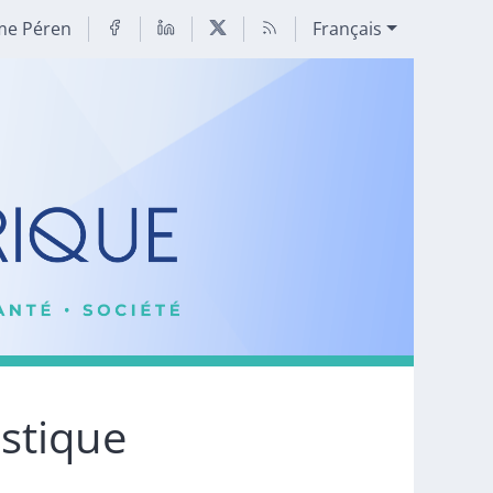
me Péren
Français
istique