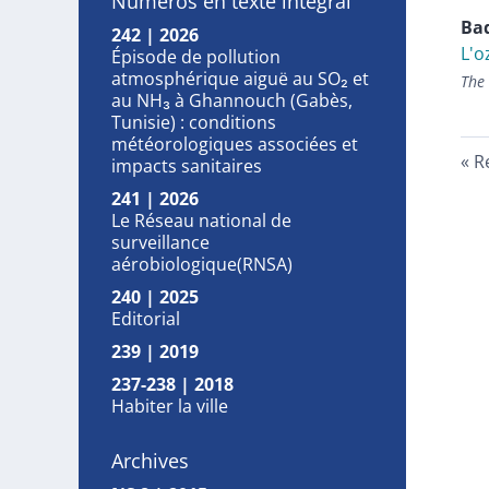
Numéros en texte intégral
Ba
242 | 2026
L'o
Épisode de pollution
atmosphérique aiguë au SO₂ et
The
au NH₃ à Ghannouch (Gabès,
Tunisie) : conditions
météorologiques associées et
R
impacts sanitaires
241 | 2026
Le Réseau national de
surveillance
aérobiologique(RNSA)
240 | 2025
Editorial
239 | 2019
237-238 | 2018
Habiter la ville
Archives