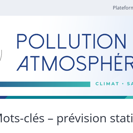
Platefor
ots-clés – prévision stat