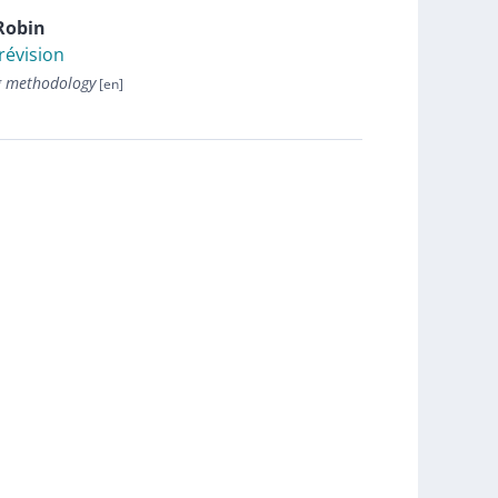
Robin
révision
g methodology