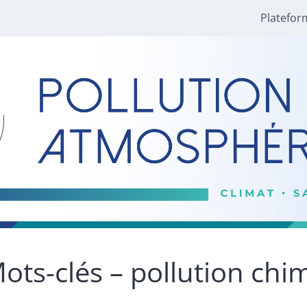
Platefor
ots-clés – pollution chi