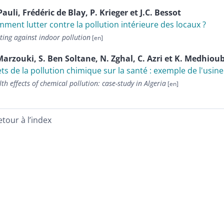
Pauli
,
Frédéric
de Blay
,
P.
Krieger
et
J.C.
Bessot
ment lutter contre la pollution intérieure des locaux ?
ting against indoor pollution
Marzouki
,
S.
Ben Soltane
,
N.
Zghal
,
C.
Azri
et
K.
Medhiou
ets de la pollution chimique sur la santé : exemple de l'usin
th effects of chemical pollution: case-study in Algeria
etour à l’index