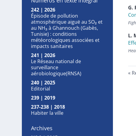
Numéros en texte intégral
G.
242 | 2026
Com
Épisode de pollution
atmosphérique aiguë au SO₂ et
Figh
au NH₃ à Ghannouch (Gabès,
Tunisie) : conditions
L.
météorologiques associées et
Eff
impacts sanitaires
Heal
241 | 2026
Le Réseau national de
surveillance
R
aérobiologique(RNSA)
240 | 2025
Editorial
239 | 2019
237-238 | 2018
Habiter la ville
Archives