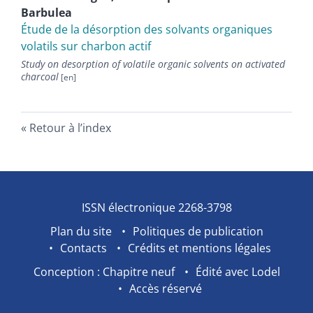
Barbulea
Étude de la désorption des solvants organiques
volatils sur charbon actif
Study on desorption of volatile organic solvents on activated
charcoal
Retour à l’index
ISSN électronique 2268-3798
Plan du site
Politiques de publication
Contacts
Crédits et mentions légales
Conception : Chapitre neuf
Édité avec Lodel
Accès réservé