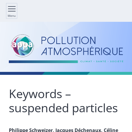
Menu
Keywords –
suspended particles
Philippe
Schweizer
,
Jacques
Déchenaux
,
Céline