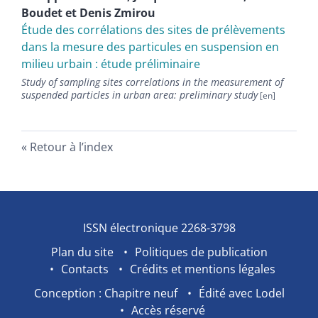
Boudet
et
Denis
Zmirou
Étude des corrélations des sites de prélèvements
dans la mesure des particules en suspension en
milieu urbain : étude préliminaire
Study of sampling sites correlations in the measurement of
suspended particles in urban area: preliminary study
Retour à l’index
ISSN électronique 2268-3798
Plan du site
Politiques de publication
Contacts
Crédits et mentions légales
Conception : Chapitre neuf
Édité avec Lodel
Accès réservé