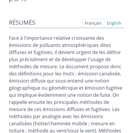
Résumés
RÉSUMÉS
Plan
Français
English
Texte
Bibliographie
Face à l'importance relative croissante des
Illustrations
émissions de polluants atmosphériques dites
Citer cet article
diffuses et fugitives, il devient urgent de les définir
Auteur
plus précisément et de développer l'usage de
méthodes de mesure. Le document propose donc
des définitions pour les mots : émission canalisée,
émission diffuse qui sous-entend une notion
géographique ou géométrique et émission fugitive
qui implique évidemment une notion de fuite. On
rappelle ensuite les principales méthodes de
mesure de ces émissions diffuses et fugitives. Les
méthodes par analogie avec les émissions
canalisées (hotte/cheminée mobile ; mesure en
toiture ; méthode au vent/sous le vent). Méthodes