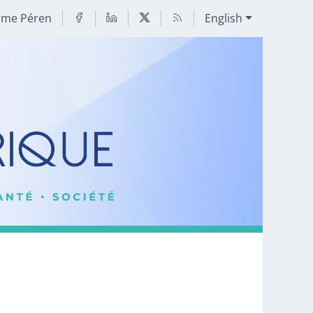
rme Péren
English