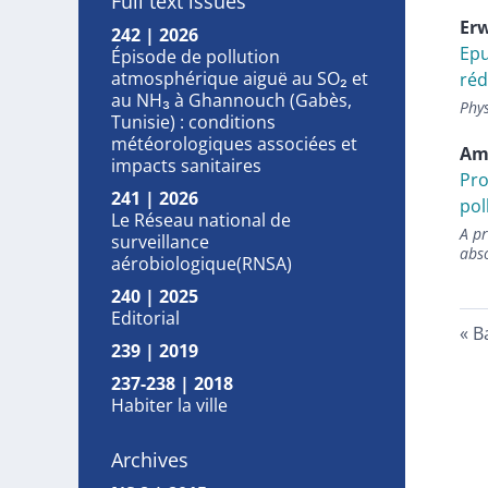
Full text issues
Er
242 | 2026
Epu
Épisode de pollution
atmosphérique aiguë au SO₂ et
réd
au NH₃ à Ghannouch (Gabès,
Phys
Tunisie) : conditions
météorologiques associées et
Am
impacts sanitaires
Pro
241 | 2026
pol
Le Réseau national de
A pr
surveillance
abs
aérobiologique(RNSA)
240 | 2025
Editorial
B
239 | 2019
237-238 | 2018
Habiter la ville
Archives