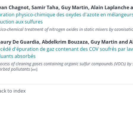
wan
Chagnot
,
Samir
Taha
,
Guy
Martin
,
Alain
Laplanche
a
ration physico-chimique des oxydes d'azote en mélangeurs 
uction aux sulfures
ico-chemical treatment of nitrogen oxides in static mixers by ozonisati
aury De
Guardia
,
Abdelkrim
Bouzaza
,
Guy
Martin
and
A
cédé d'épuration de gaz contenant des COV soufrés par lavag
luants absorbés
ocess of cleaning gases containing organic sulfur compounds (VOCs) by 
orbed pollutants
ack to index