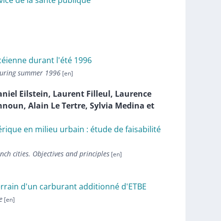
vice de la santé publique
céienne durant l'été 1996
 during summer 1996
aniel
Eilstein
,
Laurent
Filleul
,
Laurence
hnoun
,
Alain
Le Tertre
,
Sylvia
Medina
et
rique en milieu urbain : étude de faisabilité
nch cities. Objectives and principles
errain d'un carburant additionné d'ETBE
e