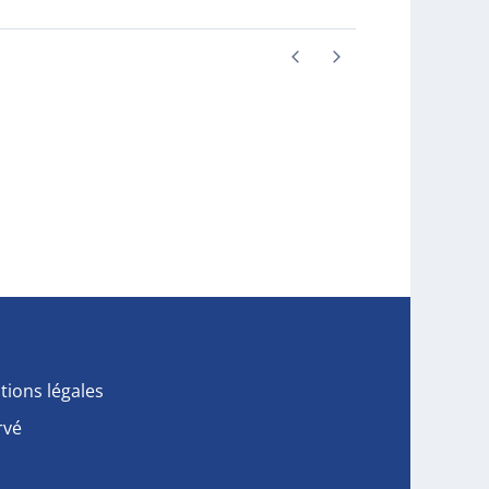
tions légales
rvé