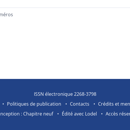
méros
ISSN électronique 2268-3798
Politiques de publication
Contacts
Crédits et men
nception : Chapitre neuf
Édité avec Lodel
Accès rése