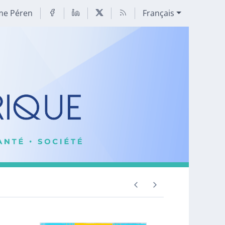
me Péren
Français