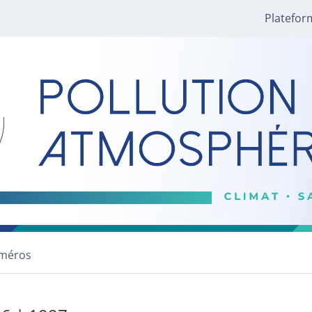
Platefor
méros