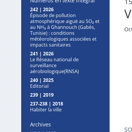
1
Numéros en texte intégral
V
242 | 2026
Épisode de pollution
atmosphérique aiguë au SO₂ et
au NH₃ à Ghannouch (Gabès,
Oc
Tunisie) : conditions
météorologiques associées et
impacts sanitaires
241 | 2026
Le Réseau national de
surveillance
aérobiologique(RNSA)
240 | 2025
Editorial
239 | 2019
237-238 | 2018
Habiter la ville
Archives
S