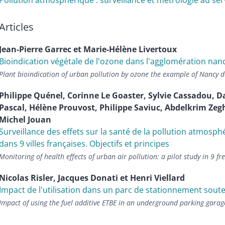
Pollution atmosphérique : surveillance et métrologie au ser
Articles
Jean-Pierre
Garrec
et
Marie-Hélène
Livertoux
Bioindication végétale de l'ozone dans l'agglomération nan
Plant bioindication of urban pollution by ozone the example of Nancy
Philippe
Quénel
,
Corinne
Le Goaster
,
Sylvie
Cassadou
,
D
Pascal
,
Hélène
Prouvost
,
Philippe
Saviuc
,
Abdelkrim
Zeg
Michel
Jouan
Surveillance des effets sur la santé de la pollution atmosphé
dans 9 villes françaises. Objectifs et principes
Monitoring of health effects of urban air pollution: a pilot study in 9 fre
Nicolas
Risler
,
Jacques
Donati
et
Henri
Viellard
Impact de l'utilisation dans un parc de stationnement sout
Impact of using the fuel additive ETBE in an underground parking garag