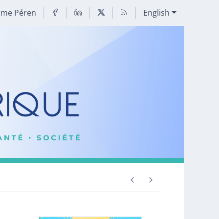
rme Péren
English