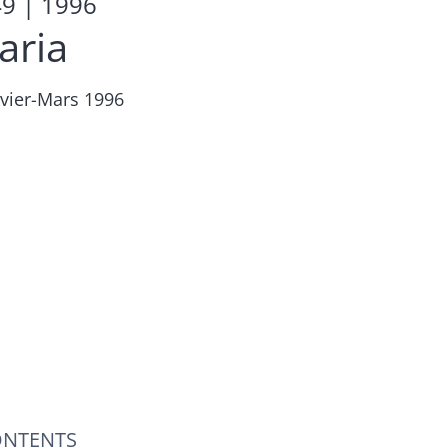
49
| 1996
aria
nvier-Mars 1996
NTENTS