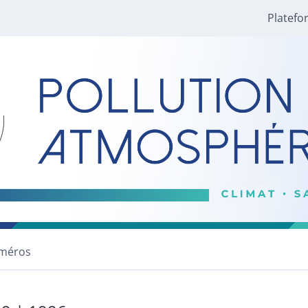
Platefo
méros