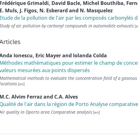
Frédérique
Grimaldi
,
David
Bacle
,
Michel
Bouthiba
,
Fer
E.
Muls
,
J.
Figos
,
N.
Esberard
and
N.
Masquelez
Etude de la pollution de l'air par les composés carbonylés 
Study of air pollution by carbonyl compounds in automobile exhausts
Articles
Anda
Ionescu
,
Eric
Mayer
and
Iolanda
Colda
Méthodes mathématiques pour estimer le champ de concentr
valeurs mesurées aux points dispersés
Mathematical methods to evaluate the concentration field of a gaseous
locations
M.C.
Alvim Ferraz
and
C.A.
Alves
Qualité de l'air dans la région de Porto Analyse comparativ
Air quality in Oporto area Comparative analysis