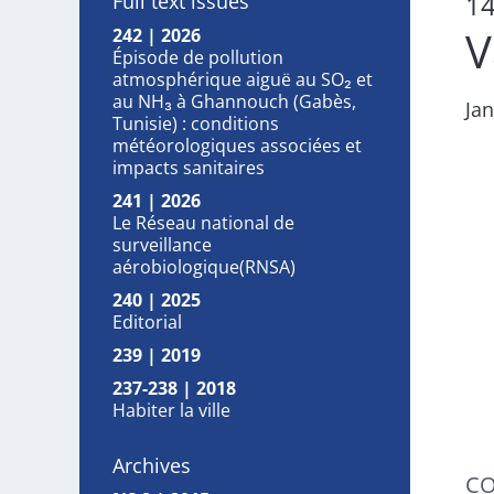
1
Full text issues
V
242 | 2026
Épisode de pollution
atmosphérique aiguë au SO₂ et
au NH₃ à Ghannouch (Gabès,
Ja
Tunisie) : conditions
météorologiques associées et
impacts sanitaires
241 | 2026
Le Réseau national de
surveillance
aérobiologique(RNSA)
240 | 2025
Editorial
239 | 2019
237-238 | 2018
Habiter la ville
Archives
CO