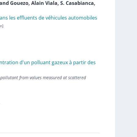
nand
Gouezo
,
Alain
Viala
,
S.
Casabianca
,
dans les effluents de véhicules automobiles
ation d'un polluant gazeux à partir des
 pollutant from values measured at scattered
e