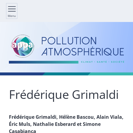
Menu
Frédérique
Grimaldi
Frédérique
Grimaldi
,
Hélène
Bascou
,
Alain
Viala
,
Éric
Muls
,
Nathalie
Esberard
et
Simone
Casabianca