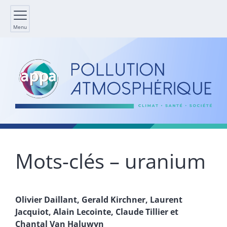
Menu
Mots-clés – uranium
Olivier
Daillant
,
Gerald
Kirchner
,
Laurent
Jacquiot
,
Alain
Lecointe
,
Claude
Tillier
et
Chantal Van
Haluwyn