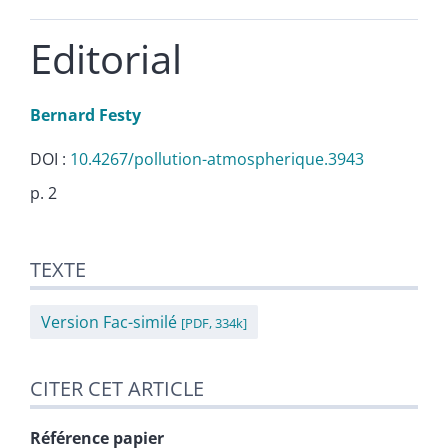
Editorial
Bernard
Festy
DOI :
10.4267/pollution-atmospherique.3943
p. 2
Texte
TEXTE
Citer cet article
Auteur
Version Fac-similé
[PDF, 334k]
CITER CET ARTICLE
Référence papier