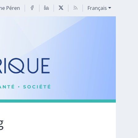
me Péren
Français
g