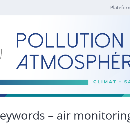
Platefor
eywords – air monitorin