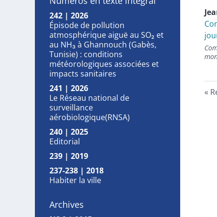
Numéros en texte intégral
Je
242 | 2026
Com
Épisode de pollution
atmosphérique aiguë au SO₂ et
jou
au NH₃ à Ghannouch (Gabès,
Com
Tunisie) : conditions
mon
météorologiques associées et
impacts sanitaires
241 | 2026
R
Le Réseau national de
surveillance
aérobiologique(RNSA)
240 | 2025
Editorial
239 | 2019
237-238 | 2018
Habiter la ville
Archives