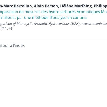
an-Marc
Bertolino
,
Alain
Person
,
Hélène
Marfaing
,
Philip
paraison de mesures des hydrocarbures Aromatiques Mon
rnalier et par une méthode d'analyse en continu
parison of Monocyclic Aromatic Hydrocarbons (MAH) measurements bet
itor
etour à l’index